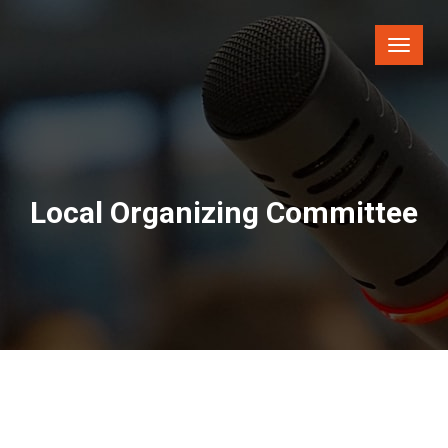
Toggle
naviga
Local Organizing Committee